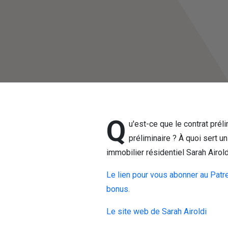
Q
u'est-ce que le contrat pré
préliminaire ? À quoi sert un
immobilier résidentiel Sarah Airol
Le lien pour vous abonner au Patre
bonus.
Le site web de Sarah Airoldi